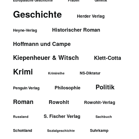
Europäische Geschichte
Frauen
Genetik
Geschichte
Herder Verlag
Historischer Roman
Heyne-Verlag
Hoffmann und Campe
Kiepenheuer & Witsch
Klett-Cotta
Krimi
NS-Diktatur
Krimireihe
Politik
Philosophie
Penguin Verlag
Roman
Rowohlt
Rowohlt-Verlag
S. Fischer Verlag
Russland
Sachbuch
Schottland
Suhrkamp
Sozialgeschichte