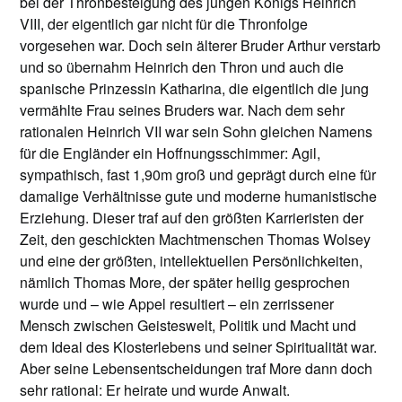
bei der Thronbesteigung des jungen Königs Heinrich
VIII, der eigentlich gar nicht für die Thronfolge
vorgesehen war. Doch sein älterer Bruder Arthur verstarb
und so übernahm Heinrich den Thron und auch die
spanische Prinzessin Katharina, die eigentlich die jung
vermählte Frau seines Bruders war. Nach dem sehr
rationalen Heinrich VII war sein Sohn gleichen Namens
für die Engländer ein Hoffnungsschimmer: Agil,
sympathisch, fast 1,90m groß und geprägt durch eine für
damalige Verhältnisse gute und moderne humanistische
Erziehung. Dieser traf auf den größten Karrieristen der
Zeit, den geschickten Machtmenschen Thomas Wolsey
und eine der größten, intellektuellen Persönlichkeiten,
nämlich Thomas More, der später heilig gesprochen
wurde und – wie Appel resultiert – ein zerrissener
Mensch zwischen Geisteswelt, Politik und Macht und
dem Ideal des Klosterlebens und seiner Spiritualität war.
Aber seine Lebensentscheidungen traf More dann doch
sehr rational: Er heirate und wurde Anwalt.