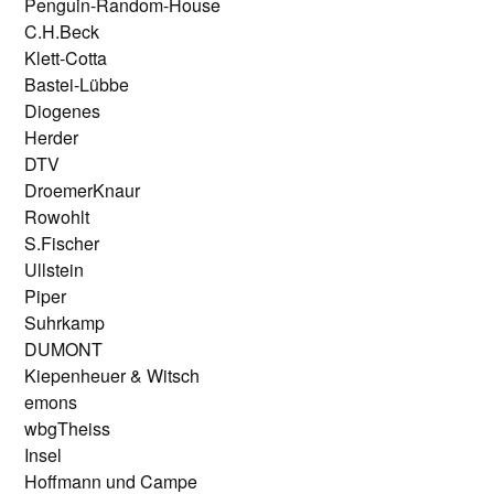
Penguin-Random-House
C.H.Beck
Klett-Cotta
Bastei-Lübbe
Diogenes
Herder
DTV
DroemerKnaur
Rowohlt
S.Fischer
Ullstein
Piper
Suhrkamp
DUMONT
Kiepenheuer & Witsch
emons
wbgTheiss
Insel
Hoffmann und Campe