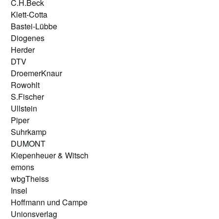
C.H.Beck
Klett-Cotta
Bastei-Lübbe
Diogenes
Herder
DTV
DroemerKnaur
Rowohlt
S.Fischer
Ullstein
Piper
Suhrkamp
DUMONT
Kiepenheuer & Witsch
emons
wbgTheiss
Insel
Hoffmann und Campe
Unionsverlag