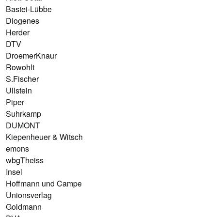
Bastei-Lübbe
Diogenes
Herder
DTV
DroemerKnaur
Rowohlt
S.Fischer
Ullstein
Piper
Suhrkamp
DUMONT
Kiepenheuer & Witsch
emons
wbgTheiss
Insel
Hoffmann und Campe
Unionsverlag
Goldmann