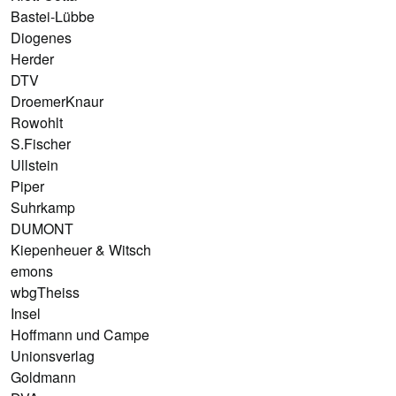
Bastei-Lübbe
Diogenes
Herder
DTV
DroemerKnaur
Rowohlt
S.Fischer
Ullstein
Piper
Suhrkamp
DUMONT
Kiepenheuer & Witsch
emons
wbgTheiss
Insel
Hoffmann und Campe
Unionsverlag
Goldmann