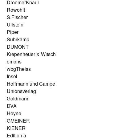
DroemerKnaur
Rowohlt
S.Fischer
Ullstein
Piper
Suhrkamp
DUMONT
Kiepenheuer & Witsch
emons
wbgTheiss
Insel
Hoffmann und Campe
Unionsverlag
Goldmann
DVA
Heyne
GMEINER
KIENER
Edition a