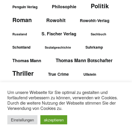
Politik
Philosophie
Penguin Verlag
Roman
Rowohlt
Rowohlt-Verlag
S. Fischer Verlag
Russland
Sachbuch
Schottland
Suhrkamp
Sozialgeschichte
Thomas Mann Botschafter
Thomas Mann
Thriller
True Crime
Ullstein
wbgTheiss-Verlag
Ullstein-Verlag
Um unsere Webseite für Sie optimal zu gestalten und
fortlaufend verbessern zu können, verwenden wir Cookies.
Durch die weitere Nutzung der Webseite stimmen Sie der
Verwendung von Cookies zu.
Einstellungen
akzeptieren
©2026 Textopfer
| WordPress Theme by
SuperbThemes