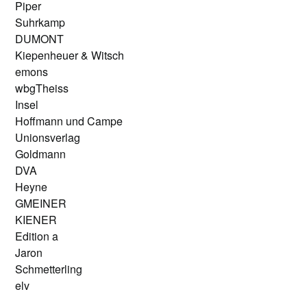
Piper
Suhrkamp
DUMONT
Kiepenheuer & Witsch
emons
wbgTheiss
Insel
Hoffmann und Campe
Unionsverlag
Goldmann
DVA
Heyne
GMEINER
KIENER
Edition a
Jaron
Schmetterling
elv