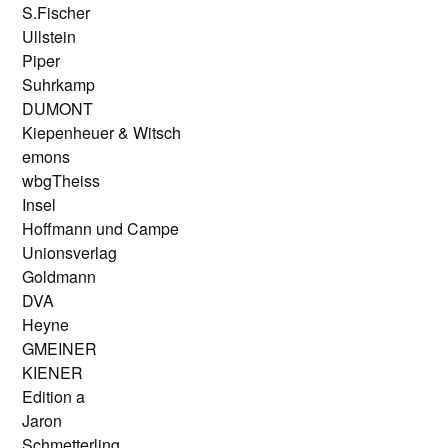
S.Fischer
Ullstein
Piper
Suhrkamp
DUMONT
Kiepenheuer & Witsch
emons
wbgTheiss
Insel
Hoffmann und Campe
Unionsverlag
Goldmann
DVA
Heyne
GMEINER
KIENER
Edition a
Jaron
Schmetterling