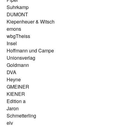
Suhrkamp
DUMONT
Kiepenheuer & Witsch
emons
wbgTheiss
Insel
Hoffmann und Campe
Unionsverlag
Goldmann
DVA
Heyne
GMEINER
KIENER
Edition a
Jaron
Schmetterling
elv