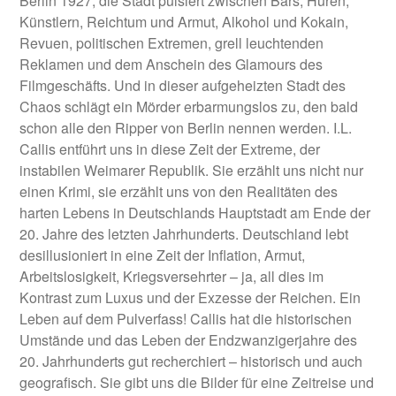
Berlin 1927, die Stadt pulsiert zwischen Bars, Huren,
Künstlern, Reichtum und Armut, Alkohol und Kokain,
Revuen, politischen Extremen, grell leuchtenden
Reklamen und dem Anschein des Glamours des
Filmgeschäfts. Und in dieser aufgeheizten Stadt des
Chaos schlägt ein Mörder erbarmungslos zu, den bald
schon alle den Ripper von Berlin nennen werden. I.L.
Callis entführt uns in diese Zeit der Extreme, der
instabilen Weimarer Republik. Sie erzählt uns nicht nur
einen Krimi, sie erzählt uns von den Realitäten des
harten Lebens in Deutschlands Hauptstadt am Ende der
20. Jahre des letzten Jahrhunderts. Deutschland lebt
desillusioniert in eine Zeit der Inflation, Armut,
Arbeitslosigkeit, Kriegsversehrter – ja, all dies im
Kontrast zum Luxus und der Exzesse der Reichen. Ein
Leben auf dem Pulverfass! Callis hat die historischen
Umstände und das Leben der Endzwanzigerjahre des
20. Jahrhunderts gut recherchiert – historisch und auch
geografisch. Sie gibt uns die Bilder für eine Zeitreise und