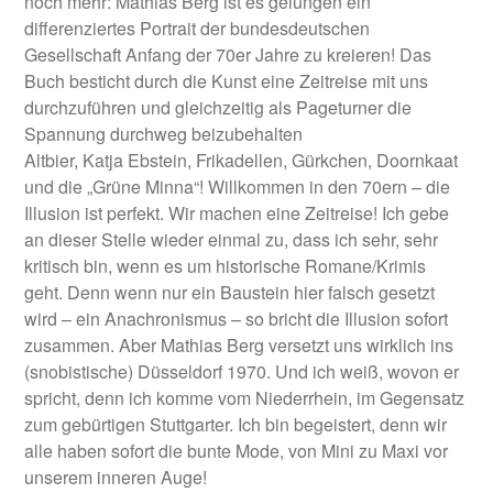
noch mehr: Mathias Berg ist es gelungen ein
differenziertes Portrait der bundesdeutschen
Gesellschaft Anfang der 70er Jahre zu kreieren! Das
Buch besticht durch die Kunst eine Zeitreise mit uns
durchzuführen und gleichzeitig als Pageturner die
Spannung durchweg beizubehalten
Altbier, Katja Ebstein, Frikadellen, Gürkchen, Doornkaat
und die „Grüne Minna“! Willkommen in den 70ern – die
Illusion ist perfekt. Wir machen eine Zeitreise! Ich gebe
an dieser Stelle wieder einmal zu, dass ich sehr, sehr
kritisch bin, wenn es um historische Romane/Krimis
geht. Denn wenn nur ein Baustein hier falsch gesetzt
wird – ein Anachronismus – so bricht die Illusion sofort
zusammen. Aber Mathias Berg versetzt uns wirklich ins
(snobistische) Düsseldorf 1970. Und ich weiß, wovon er
spricht, denn ich komme vom Niederrhein, im Gegensatz
zum gebürtigen Stuttgarter. Ich bin begeistert, denn wir
alle haben sofort die bunte Mode, von Mini zu Maxi vor
unserem inneren Auge!