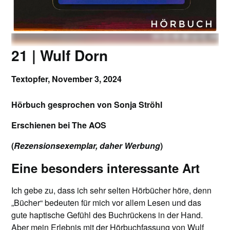
21 | Wulf Dorn
Textopfer,
November 3, 2024
Hörbuch gesprochen von Sonja Ströhl
Erschienen bei The AOS
(
Rezensionsexemplar, daher Werbung
)
Eine besonders interessante Art
Ich gebe zu, dass ich sehr selten Hörbücher höre, denn
„Bücher“ bedeuten für mich vor allem Lesen und das
gute haptische Gefühl des Buchrückens in der Hand.
Aber mein Erlebnis mit der Hörbuchfassung von Wulf