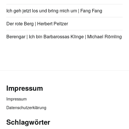
Ich geh jetzt los und bring mich um | Fang Fang
Der rote Berg | Herbert Peltzer
Berengar | Ich bin Barbarossas Klinge | Michael Römling
Impressum
Impressum
Datenschutzerklärung
Schlagwörter