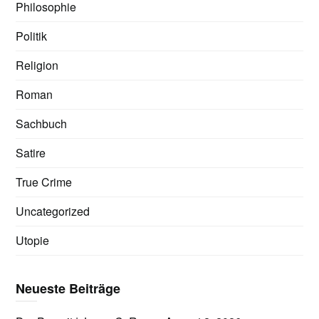
Philosophie
Politik
Religion
Roman
Sachbuch
Satire
True Crime
Uncategorized
Utopie
Neueste Beiträge