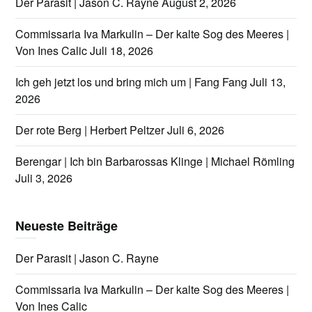
Der Parasit | Jason C. Rayne
August 2, 2026
Commissaria Iva Markulin – Der kalte Sog des Meeres |
Von Ines Calic
Juli 18, 2026
Ich geh jetzt los und bring mich um | Fang Fang
Juli 13,
2026
Der rote Berg | Herbert Peltzer
Juli 6, 2026
Berengar | Ich bin Barbarossas Klinge | Michael Römling
Juli 3, 2026
Neueste Beiträge
Der Parasit | Jason C. Rayne
Commissaria Iva Markulin – Der kalte Sog des Meeres |
Von Ines Calic