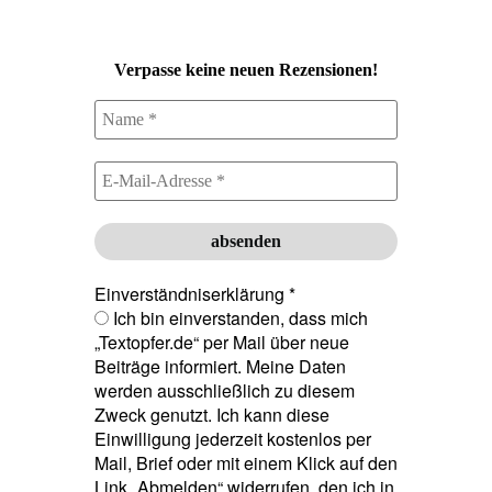
Verpasse keine neuen Rezensionen!
Einverständniserklärung
*
Ich bin einverstanden, dass mich
„Textopfer.de“ per Mail über neue
Beiträge informiert. Meine Daten
werden ausschließlich zu diesem
Zweck genutzt. Ich kann diese
Einwilligung jederzeit kostenlos per
Mail, Brief oder mit einem Klick auf den
Link „Abmelden“ widerrufen, den ich in